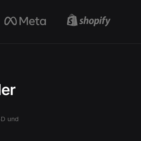
der
3D
und