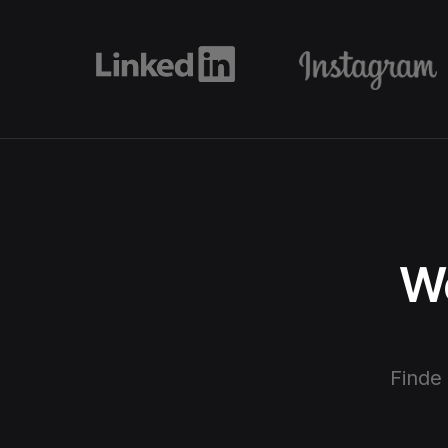
We
Finde