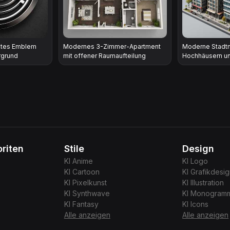
ktes Emblem
Modernes 3-Zimmer-Apartment
Moderne Stadtm
rgrund
mit offener Raumaufteilung
Hochhäusern un
riten
Stile
Design
KI
Anime
KI
Logo
KI
Cartoon
KI
Grafikdesi
KI
Pixelkunst
KI
Illustration
KI
Synthwave
KI
Monogram
KI
Fantasy
KI
Icons
Alle anzeigen
Alle anzeigen