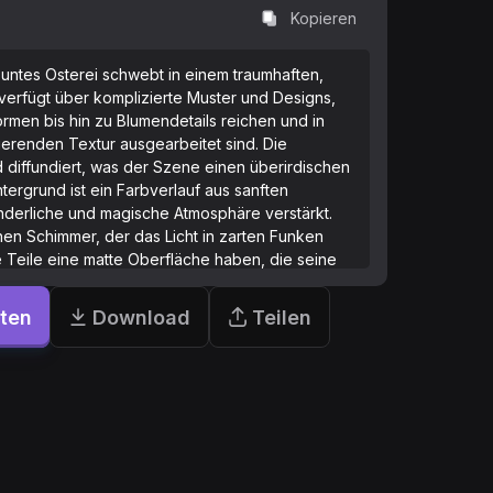
Kopieren
, buntes Osterei schwebt in einem traumhaften,
verfügt über komplizierte Muster und Designs,
rmen bis hin zu Blumendetails reichen und in
ierenden Textur ausgearbeitet sind. Die
 diffundiert, was der Szene einen überirdischen
ntergrund ist ein Farbverlauf aus sanften
underliche und magische Atmosphäre verstärkt.
chen Schimmer, der das Licht in zarten Funken
 Teile eine matte Oberfläche haben, die seine
 hervorhebt. Die gesamte Szene vermittelt ein
rzauberung, perfekt, um den Feiertag in einem
rten
Download
Teilen
il zu feiern.