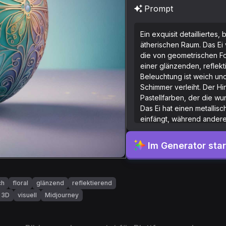
Prompt
Ein exquisit detailliertes
ätherischen Raum. Das Ei 
die von geometrischen Fo
einer glänzenden, reflekt
Beleuchtung ist weich und
Schimmer verleiht. Der Hi
Pastellfarben, der die w
Das Ei hat einen metallis
einfängt, während andere
aufwendigen Verzierungen
Gefühl von Wunder und Ve
Im Generator sta
fantastischen, 3D-Visual-St
ch
floral
glänzend
reflektierend
3D
visuell
Midjourney