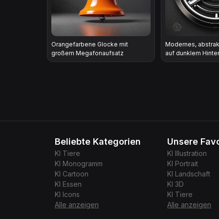
Orangefarbene Glocke mit
Modernes, abstra
großem Megafonaufsatz
auf dunklem Hinte
Beliebte Kategorien
Unsere Favo
KI
Tiere
KI
Illustration
KI
Monogramm
KI
Portrait
KI
Cartoon
KI
Landschaft
KI
Essen
KI
3D
KI
Icons
KI
Tiere
Alle anzeigen
Alle anzeigen