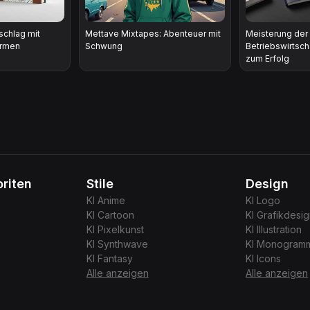
chlag mit
Mettave Mixtapes: Abenteuer mit
Meisterung der
ormen
Schwung
Betriebswirtsch
zum Erfolg
riten
Stile
Design
KI
Anime
KI
Logo
KI
Cartoon
KI
Grafikdesi
KI
Pixelkunst
KI
Illustration
KI
Synthwave
KI
Monogram
KI
Fantasy
KI
Icons
Alle anzeigen
Alle anzeigen