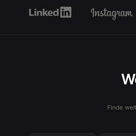
We
Finde wei