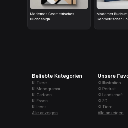
Modernes Geometrisches
Moderner Buchums
Buchdesign
Geometrischen F
Beliebte Kategorien
Unsere Favo
KI
Tiere
KI
Illustration
KI
Monogramm
KI
Portrait
KI
Cartoon
KI
Landschaft
KI
Essen
KI
3D
KI
Icons
KI
Tiere
Alle anzeigen
Alle anzeigen