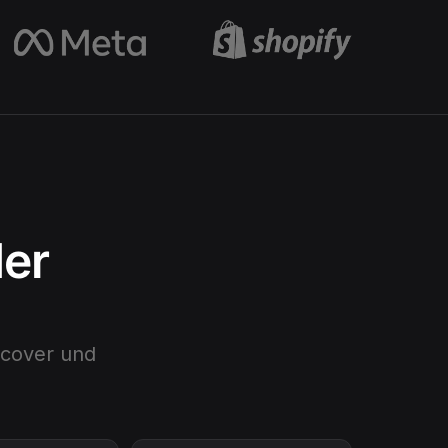
der
cover
und