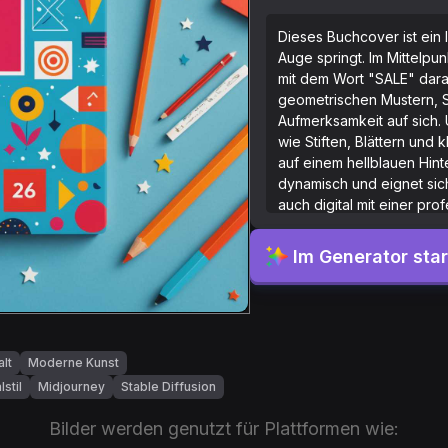
Dieses Buchcover ist ein
Auge springt. Im Mittelpu
mit dem Wort "SALE" darauf
geometrischen Mustern, 
Aufmerksamkeit auf sich
wie Stiften, Blättern und
auf einem hellblauen Hinte
dynamisch und eignet sich
auch digital mit einer pro
hervorsticht.
Im Generator sta
alt
Moderne Kunst
lstil
Midjourney
Stable Diffusion
Bilder werden genutzt für Plattformen wie: