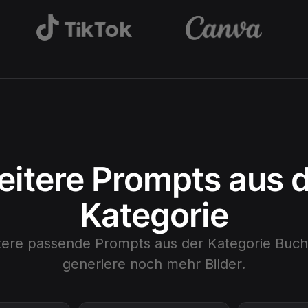
itere Prompts aus 
Kategorie
tere passende Prompts aus der Kategorie
Buch
generiere noch mehr Bilder.