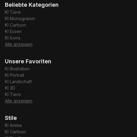
Beliebte Kategorien
KI
Tiere
KI
Monogramm
KI
Cartoon
KI
Essen
KI
Icons
Alle anzeigen
Unsere Favoriten
KI
Illustration
KI
Portrait
KI
Landschaft
KI
3D
KI
Tiere
Alle anzeigen
Stile
KI
Anime
KI
Cartoon