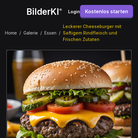
BilderKI
®
Kostenlos starten
Login
Leckerer Cheeseburger mit
Home
/
Galerie
/
Essen
/
Saftigem Rindfleisch und
Frischen Zutaten