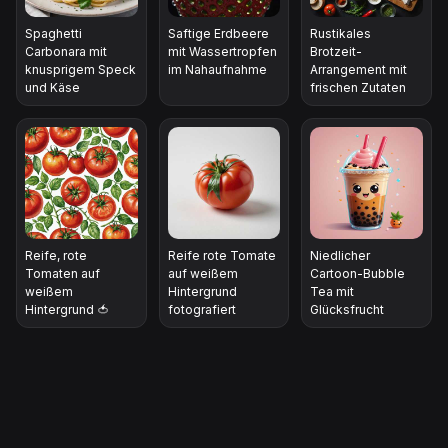
Spaghetti
Saftige Erdbeere
Rustikales
Carbonara mit
mit Wassertropfen
Brotzeit-
knusprigem Speck
im Nahaufnahme
Arrangement mit
und Käse
frischen Zutaten
Reife, rote
Reife rote Tomate
Niedlicher
Tomaten auf
auf weißem
Cartoon-Bubble
weißem
Hintergrund
Tea mit
Hintergrund 🍅
fotografiert
Glücksfrucht