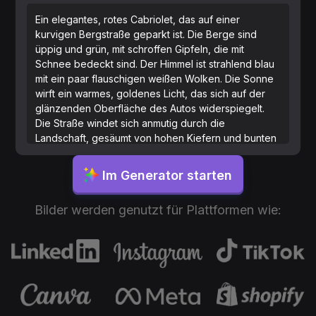
Ein elegantes, rotes Cabriolet, das auf einer
kurvigen Bergstraße geparkt ist. Die Berge sind
üppig und grün, mit schroffen Gipfeln, die mit
Schnee bedeckt sind. Der Himmel ist strahlend blau
mit ein paar flauschigen weißen Wolken. Die Sonne
wirft ein warmes, goldenes Licht, das sich auf der
glänzenden Oberfläche des Autos widerspiegelt.
Die Straße windet sich anmutig durch die
Landschaft, gesäumt von hohen Kiefern und bunten
Wildblumen. In der Ferne gibt es einen glitzernden
See, der die umliegenden Berge widerspiegelt. Die
Im Generator starten
Szene ist insgesamt ruhig und fängt die Schönheit
der Natur und die Eleganz des Fahrzeugs ein.
Bilder werden genutzt für Plattformen wie: