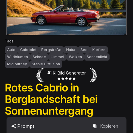
Tags:
Auto
Cabriolet
Bergstraße
Natur
See
Kiefern
Wildblumen
Schnee
Himmel
Wolken
Sonnenlicht
Midjourney
Stable Diffusion
#1 KI Bild Generator
Rotes Cabrio in
Berglandschaft bei
Sonnenuntergang
Prompt
Kopieren