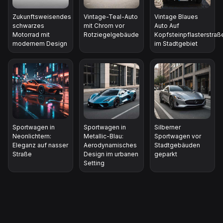
Zukunftsweisendes
Vintage-Teal-Auto
Vintage Blaues
schwarzes
mit Chrom vor
Auto Auf
Motorrad mit
Rotziegelgebäude
Kopfsteinpflasterstraß
modernem Design
im Stadtgebiet
Sportwagen in
Sportwagen in
Silberner
Neonlichtern:
Metallic-Blau:
Sportwagen vor
Eleganz auf nasser
Aerodynamisches
Stadtgebäuden
Straße
Design im urbanen
geparkt
Setting