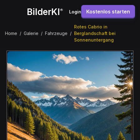
BilderKI
®
Kostenlos starten
Login
Rotes Cabrio in
Home
/
Galerie
/
Fahrzeuge
/
Berglandschaft bei
Sonnenuntergang