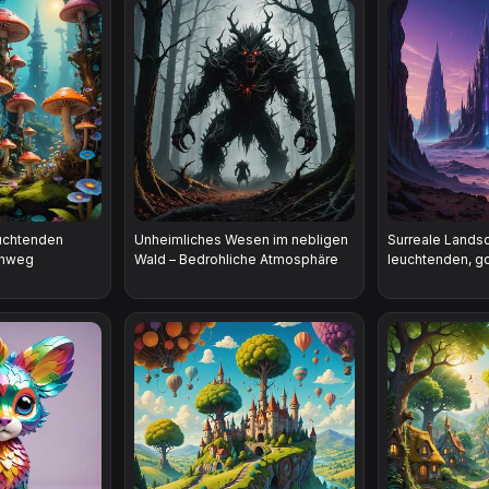
uchtenden
Unheimliches Wesen im nebligen
Surreale Landsc
enweg
Wald – Bedrohliche Atmosphäre
leuchtenden, g