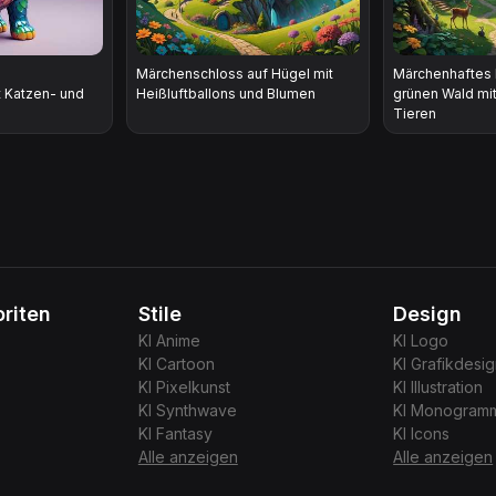
Märchenschloss auf Hügel mit
Märchenhaftes 
 Katzen- und
Heißluftballons und Blumen
grünen Wald mi
Tieren
riten
Stile
Design
KI
Anime
KI
Logo
KI
Cartoon
KI
Grafikdesi
KI
Pixelkunst
KI
Illustration
KI
Synthwave
KI
Monogram
KI
Fantasy
KI
Icons
Alle anzeigen
Alle anzeigen