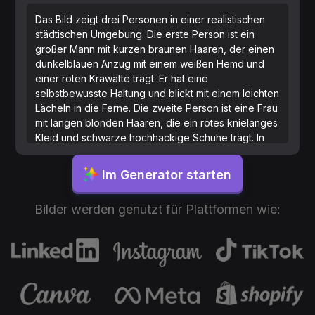
Das Bild zeigt drei Personen in einer realistischen
städtischen Umgebung. Die erste Person ist ein
großer Mann mit kurzen braunen Haaren, der einen
dunkelblauen Anzug mit einem weißen Hemd und
einer roten Krawatte trägt. Er hat eine
selbstbewusste Haltung und blickt mit einem leichten
Lächeln in die Ferne. Die zweite Person ist eine Frau
mit langen blonden Haaren, die ein rotes knielanges
Kleid und schwarze hochhackige Schuhe trägt. In
ihrer linken Hand hält sie eine schwarze Handtasche
und scheint im Gehen begriffen zu sein. Die dritte
Im Generator starten
Person ist ein kleinerer Mann mit Brille, der einen
grünen Pullover über einem weißen Hemd und
Bilder werden genutzt für Plattformen wie:
khakifarbene Hosen trägt. Er steht still und schaut
auf sein Smartphone. Sie befinden sich auf einer
belebten Stadtstraße mit modernen Gebäuden,
Autos und Fußgängern im Hintergrund, unter einem
teilweise bewölkten Himmel. Die Szene ist mit
hochdetaillierten Texturen und realistischer
Beleuchtung dargestellt.