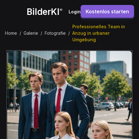
BilderKI
®
Kostenlos starten
Login
Professionelles Team in
Home
/
Galerie
/
Fotografie
/
Anzug in urbaner
Umgebung