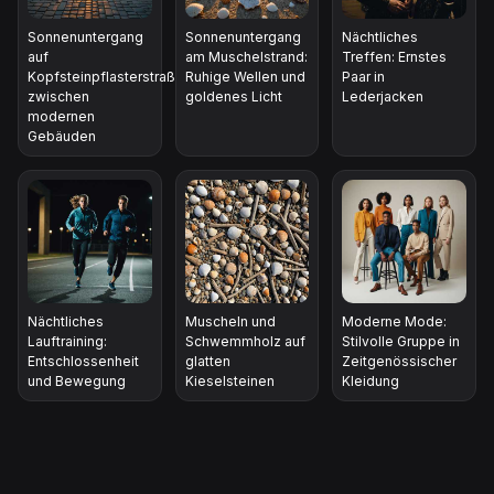
Sonnenuntergang
Sonnenuntergang
Nächtliches
auf
am Muschelstrand:
Treffen: Ernstes
Kopfsteinpflasterstraße
Ruhige Wellen und
Paar in
zwischen
goldenes Licht
Lederjacken
modernen
Gebäuden
Nächtliches
Muscheln und
Moderne Mode:
Lauftraining:
Schwemmholz auf
Stilvolle Gruppe in
Entschlossenheit
glatten
Zeitgenössischer
und Bewegung
Kieselsteinen
Kleidung