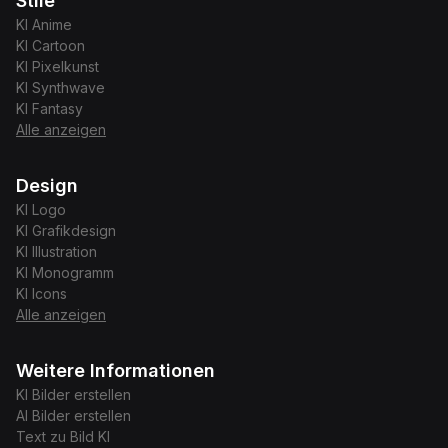
Stile
KI
Anime
KI
Cartoon
KI
Pixelkunst
KI
Synthwave
KI
Fantasy
Alle anzeigen
Design
KI
Logo
KI
Grafikdesign
KI
Illustration
KI
Monogramm
KI
Icons
Alle anzeigen
Weitere Informationen
KI Bilder erstellen
AI Bilder erstellen
Text zu Bild KI