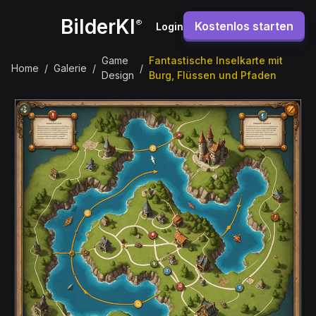
BilderKI
®
Kostenlos starten
Login
Game
Fantastische Inselkarte mit
Home
/
Galerie
/
/
Design
Burg, Flüssen und Pfaden