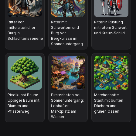
Ritter vor
Ritter mit
Ritter in Rüstung
mittelalterlicher
Schwertern und
mit rotem Schwert
Burg in
Burg vor
und Kreuz-Schild
Schlachtenszenerie
Bergkulisse im
Sonnenuntergang
Pixelkunst Baum:
Piratenhafen bei
Märchenhafte
Üppiger Baum mit
Sonnenuntergang:
Stadt mit bunten
Blumen und
Lebhafter
Dächern und
Pflasterweg
Marktplatz am
grünen Oasen
Wasser