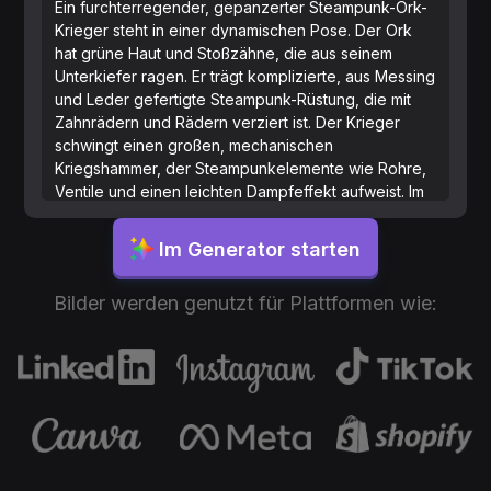
Ein furchterregender, gepanzerter Steampunk-Ork-
Krieger steht in einer dynamischen Pose. Der Ork
hat grüne Haut und Stoßzähne, die aus seinem
Unterkiefer ragen. Er trägt komplizierte, aus Messing
und Leder gefertigte Steampunk-Rüstung, die mit
Zahnrädern und Rädern verziert ist. Der Krieger
schwingt einen großen, mechanischen
Kriegshammer, der Steampunkelemente wie Rohre,
Ventile und einen leichten Dampfeffekt aufweist. Im
Hintergrund ist eine dunkle, neblige viktorianische
Stadtlandschaft mit Luftschiffen am Himmel zu sehen,
Im Generator starten
die eine düstere und atmosphärische Kulisse schafft.
Die Farbpalette wird von Grüntönen, Brauntönen
Bilder werden genutzt für Plattformen wie:
und Messing dominiert, was das Steampunk-
Fantasie-Thema verstärkt.