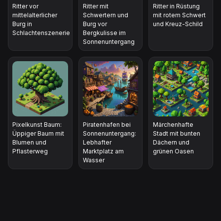
Ritter vor
Ritter mit
Ritter in Rüstung
mittelalterlicher
Schwertern und
mit rotem Schwert
Burg in
Burg vor
und Kreuz-Schild
Schlachtenszenerie
Bergkulisse im
Sonnenuntergang
Pixelkunst Baum:
Piratenhafen bei
Märchenhafte
Üppiger Baum mit
Sonnenuntergang:
Stadt mit bunten
Blumen und
Lebhafter
Dächern und
Pflasterweg
Marktplatz am
grünen Oasen
Wasser