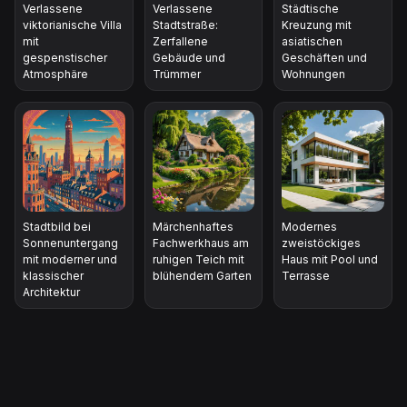
Verlassene
Verlassene
Städtische
viktorianische Villa
Stadtstraße:
Kreuzung mit
mit
Zerfallene
asiatischen
gespenstischer
Gebäude und
Geschäften und
Atmosphäre
Trümmer
Wohnungen
Stadtbild bei
Märchenhaftes
Modernes
Sonnenuntergang
Fachwerkhaus am
zweistöckiges
mit moderner und
ruhigen Teich mit
Haus mit Pool und
klassischer
blühendem Garten
Terrasse
Architektur