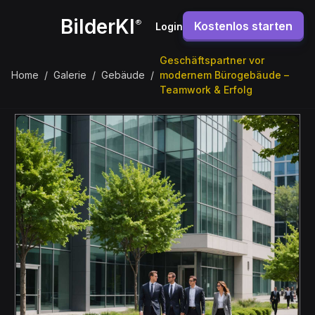
BilderKI
®
Kostenlos starten
Login
Geschäftspartner vor
Home
/
Galerie
/
Gebäude
/
modernem Bürogebäude –
Teamwork & Erfolg