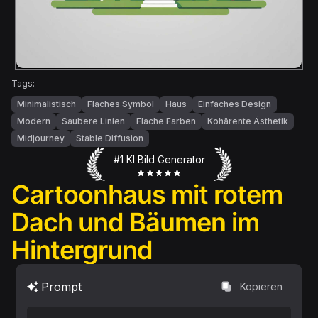
Tags:
Minimalistisch
Flaches Symbol
Haus
Einfaches Design
Modern
Saubere Linien
Flache Farben
Kohärente Ästhetik
Midjourney
Stable Diffusion
#1 KI Bild Generator
Cartoonhaus mit rotem
Dach und Bäumen im
Hintergrund
Prompt
Kopieren