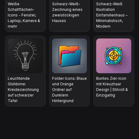
Weiße
Schwarz-Weiß-
Schwarz-Weiß
Schaltflächen-
Zeichnung eines
Illustration
Icons - Fenster,
zweistöckigen
Einfamilienhaus –
Laptop, Kamera &
Hauses
Minimalistisch,
mehr
Modern
Leuchtende
Folder Icons: Blaue
Buntes Ziel-Icon
Glühbirne:
und Orange
mit Kreuzhaar
Kreidezeichnung
Ordner auf
Design | Stilvoll &
auf schwarzer
Dunklem
Einzigartig
Tafel
Hintergrund