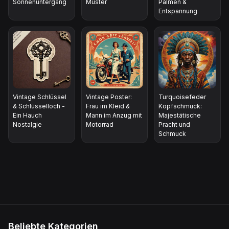
Sonnenuntergang
Muster
Palmen &
Entspannung
Vintage Schlüssel
Vintage Poster:
Turquoisefeder
& Schlüsselloch -
Frau im Kleid &
Kopfschmuck:
Ein Hauch
Mann im Anzug mit
Majestätische
Nostalgie
Motorrad
Pracht und
Schmuck
Beliebte Kategorien