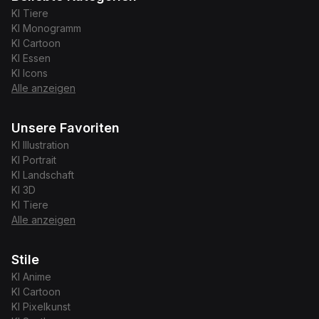
KI
Tiere
KI
Monogramm
KI
Cartoon
KI
Essen
KI
Icons
Alle anzeigen
Unsere Favoriten
KI
Illustration
KI
Portrait
KI
Landschaft
KI
3D
KI
Tiere
Alle anzeigen
Stile
KI
Anime
KI
Cartoon
KI
Pixelkunst