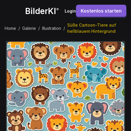
BilderKI
®
Kostenlos starten
Login
Süße Cartoon-Tiere auf
Home
/
Galerie
/
Illustration
/
hellblauem Hintergrund