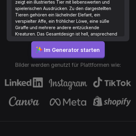
zeigt ein illustriertes Tier mit liebenswerten und
spielerischen Ausdrücken. Zu den dargestellten
Tieren gehören ein lächelnder Elefant, ein
verspielter Affe, ein fröhlicher Löwe, eine süße
Giraffe und mehrere andere entzückende
Kreaturen. Das Gesamtdesign ist hell, ansprechend
und freundlich, wodurch es für kleine Kinder
attraktiv ist. Die Aufkleber sind ordentlich und
Im Generator starten
auffällig angeordnet, perfekt zum Beschriften von
persönlichen Gegenständen oder zur spielerischen
Bilder werden genutzt für Plattformen wie:
Dekoration.