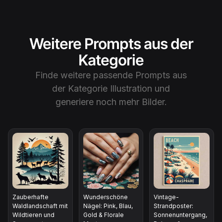
Weitere Prompts aus der
Kategorie
Finde weitere passende Prompts aus
der Kategorie
Illustration
und
generiere noch mehr Bilder.
Zauberhafte
Wunderschöne
Vintage-
Waldlandschaft mit
Nägel: Pink, Blau,
Strandposter:
Wildtieren und
Gold & Florale
Sonnenuntergang,