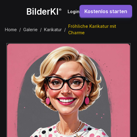
BilderKI
®
Kostenlos starten
Login
Fröhliche Karikatur mit
Home
/
Galerie
/
Karikatur
/
Charme