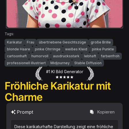
Tags:
Karikatur
Frau
übertriebene Gesichtszüge
große Brille
blonde Haare
pinke Ohrringe
weißes Kleid
pinke Punkte
cartoonhaft
humorvoll
ausdrucksstark
lebhaft
farbenfroh
professionell illustriert
Midjourney
Stable Diffusion
#1 KI Bild Generator
Fröhliche Karikatur mit
Charme
Prompt
Kopieren
Diese karikaturhafte Darstellung zeigt eine fröhliche