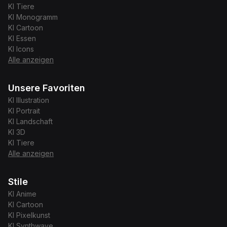
KI
Tiere
KI
Monogramm
KI
Cartoon
KI
Essen
KI
Icons
Alle anzeigen
Unsere Favoriten
KI
Illustration
KI
Portrait
KI
Landschaft
KI
3D
KI
Tiere
Alle anzeigen
Stile
KI
Anime
KI
Cartoon
KI
Pixelkunst
KI
Synthwave