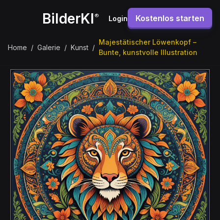
BilderKI
®
Kostenlos starten
Login
Majestätischer Löwenkopf –
Home
/
Galerie
/
Kunst
/
Bunte, kunstvolle Illustration