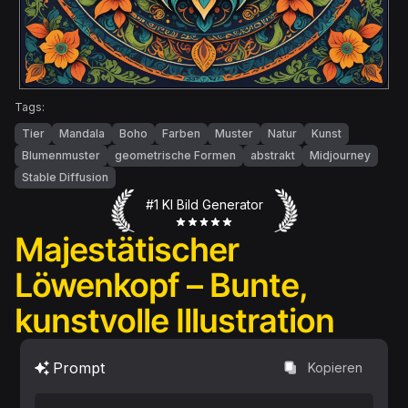
Tags:
Tier
Mandala
Boho
Farben
Muster
Natur
Kunst
Blumenmuster
geometrische Formen
abstrakt
Midjourney
Stable Diffusion
#1 KI Bild Generator
Majestätischer
Löwenkopf – Bunte,
kunstvolle Illustration
Prompt
Kopieren