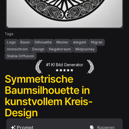
Tags:
Logo
Baum
Silhouette
Muster
elegant
filigran
monochrom
Design
Negativraum
Midjourney
Stable Diffusion
#1 KI Bild Generator
Symmetrische
Baumsilhouette in
kunstvollem Kreis-
Design
Prompt
Kopieren