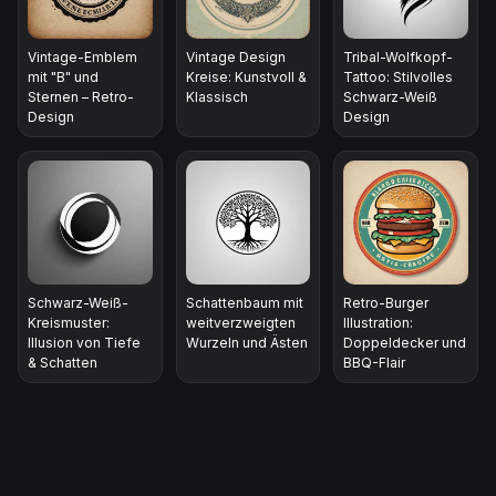
Vintage-Emblem
Vintage Design
Tribal-Wolfkopf-
mit "B" und
Kreise: Kunstvoll &
Tattoo: Stilvolles
Sternen – Retro-
Klassisch
Schwarz-Weiß
Design
Design
Schwarz-Weiß-
Schattenbaum mit
Retro-Burger
Kreismuster:
weitverzweigten
Illustration:
Illusion von Tiefe
Wurzeln und Ästen
Doppeldecker und
& Schatten
BBQ-Flair