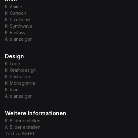
KI
Anime
KI
Cartoon
KI
Pixelkunst
KI
Synthwave
KI
Fantasy
Alle anzeigen
Design
KI
Logo
KI
Grafikdesign
KI
Illustration
KI
Monogramm
KI
Icons
Alle anzeigen
Weitere Informationen
KI Bilder erstellen
AI Bilder erstellen
Text zu Bild KI