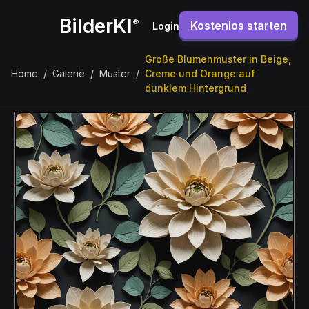
BilderKI
®
Kostenlos starten
Login
Große Blumenmuster in Beige,
Home
/
Galerie
/
Muster
/
Creme und Orange auf
dunklem Hintergrund