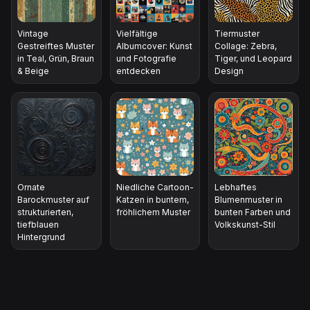
Vintage
Vielfältige
Tiermuster
Gestreiftes Muster
Albumcover: Kunst
Collage: Zebra,
in Teal, Grün, Braun
und Fotografie
Tiger, und Leopard
& Beige
entdecken
Design
Ornate
Niedliche Cartoon-
Lebhaftes
Barockmuster auf
Katzen in buntem,
Blumenmuster in
strukturierten,
fröhlichem Muster
bunten Farben und
tiefblauen
Volkskunst-Stil
Hintergrund