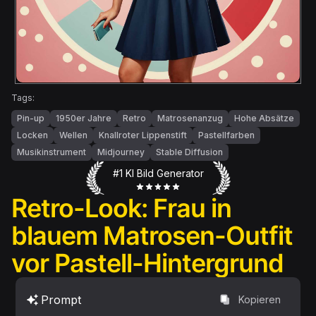
Tags:
Pin-up
1950er Jahre
Retro
Matrosenanzug
Hohe Absätze
Locken
Wellen
Knallroter Lippenstift
Pastellfarben
Musikinstrument
Midjourney
Stable Diffusion
#1 KI Bild Generator
Retro-Look: Frau in
blauem Matrosen-Outfit
vor Pastell-Hintergrund
Prompt
Kopieren