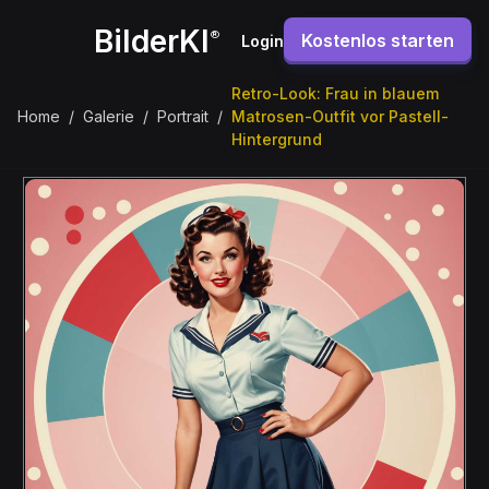
BilderKI
®
Kostenlos starten
Login
Retro-Look: Frau in blauem
Home
/
Galerie
/
Portrait
/
Matrosen-Outfit vor Pastell-
Hintergrund