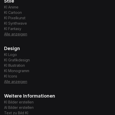
Stile
KI
Anime
KI
Cartoon
KI
Pixelkunst
KI
Synthwave
KI
Fantasy
Alle anzeigen
Design
KI
Logo
KI
Grafikdesign
KI
Illustration
KI
Monogramm
KI
Icons
Alle anzeigen
Weitere Informationen
KI Bilder erstellen
AI Bilder erstellen
Text zu Bild KI