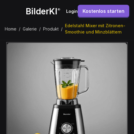
BilderKI
®
Kostenlos starten
Login
Edelstahl Mixer mit Zitronen-
Home
/
Galerie
/
Produkt
/
Smoothie und Minzblättern