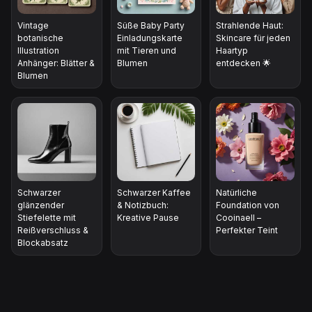
Vintage
Süße Baby Party
Strahlende Haut:
botanische
Einladungskarte
Skincare für jeden
Illustration
mit Tieren und
Haartyp
Anhänger: Blätter &
Blumen
entdecken 🌟
Blumen
Schwarzer
Schwarzer Kaffee
Natürliche
glänzender
& Notizbuch:
Foundation von
Stiefelette mit
Kreative Pause
Cooinaell –
Reißverschluss &
Perfekter Teint
Blockabsatz