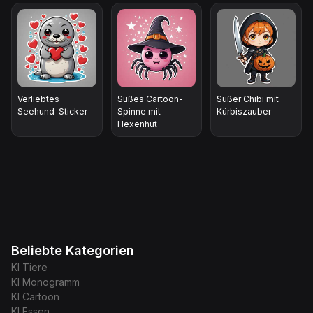
Verliebtes
Süßes Cartoon-
Süßer Chibi mit
Seehund-Sticker
Spinne mit
Kürbiszauber
Hexenhut
Beliebte Kategorien
KI
Tiere
KI
Monogramm
KI
Cartoon
KI
Essen