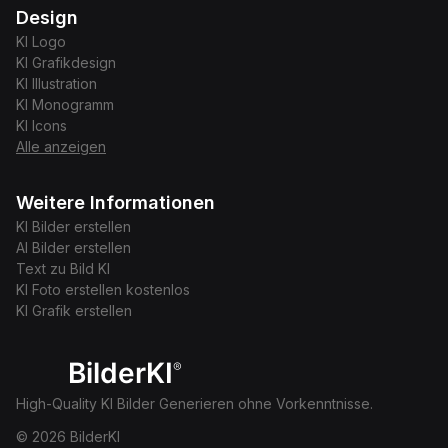
Design
KI
Logo
KI
Grafikdesign
KI
Illustration
KI
Monogramm
KI
Icons
Alle anzeigen
Weitere Informationen
KI Bilder erstellen
AI Bilder erstellen
Text zu Bild KI
KI Foto erstellen kostenlos
KI Grafik erstellen
BilderKI
®
High-Quality KI Bilder Generieren ohne Vorkenntnisse.
© 2026 BilderKI