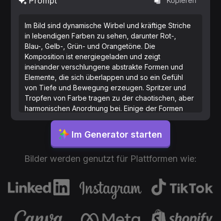
Prompt
Kopieren
Im Bild sind dynamische Wirbel und kräftige Striche
in lebendigen Farben zu sehen, darunter Rot-,
Blau-, Gelb-, Grün- und Orangetöne. Die
Komposition ist energiegeladen und zeigt
ineinander verschlungene abstrakte Formen und
Elemente, die sich überlappen und so ein Gefühl
von Tiefe und Bewegung erzeugen. Spritzer und
Tropfen von Farbe tragen zu der chaotischen, aber
harmonischen Anordnung bei. Einige der Formen
ähneln organischen Formen, während andere
geometrischer sind, was einen Kontrast zwischen
Im Generator starten
natürlicher Flüssigkeit und strukturierten Mustern
schafft. Der Gesamteffekt ist ein auffälliges und
Bilder werden genutzt für Plattformen wie:
beeindruckendes abstraktes Kunstwerk, das den
Betrachter mit seiner Komplexität und Lebendigkeit
anzieht.