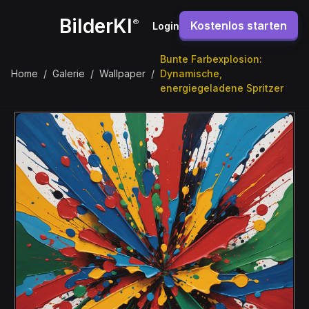
BilderKI
®
Kostenlos starten
Login
Bunte Farbexplosion:
Home
/
Galerie
/
Wallpaper
/
Dynamische,
energiegeladene Spritzer