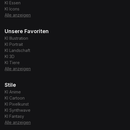
KI
Essen
KI
Icons
Alle anzeigen
Unsere Favoriten
KI
Illustration
KI
Portrait
KI
Landschaft
KI
3D
KI
Tiere
Alle anzeigen
Stile
KI
Anime
KI
Cartoon
KI
Pixelkunst
KI
Synthwave
KI
Fantasy
Alle anzeigen