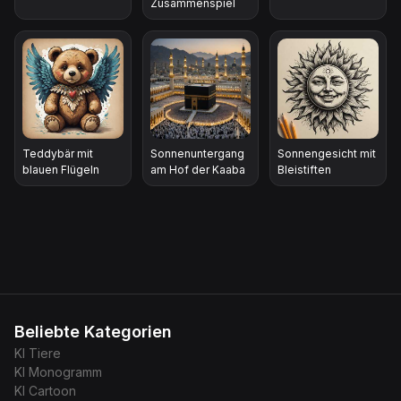
Zusammenspiel
Teddybär mit
Sonnenuntergang
Sonnengesicht mit
blauen Flügeln
am Hof der Kaaba
Bleistiften
Beliebte Kategorien
KI
Tiere
KI
Monogramm
KI
Cartoon