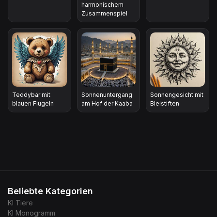
harmonischem
Zusammenspiel
Teddybär mit
Sonnenuntergang
Sonnengesicht mit
blauen Flügeln
am Hof der Kaaba
Bleistiften
Beliebte Kategorien
KI
Tiere
KI
Monogramm