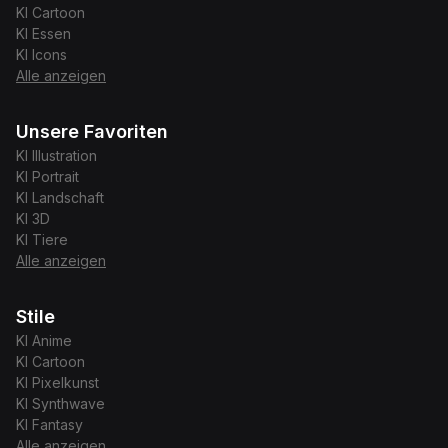
KI
Cartoon
KI
Essen
KI
Icons
Alle anzeigen
Unsere Favoriten
KI
Illustration
KI
Portrait
KI
Landschaft
KI
3D
KI
Tiere
Alle anzeigen
Stile
KI
Anime
KI
Cartoon
KI
Pixelkunst
KI
Synthwave
KI
Fantasy
Alle anzeigen