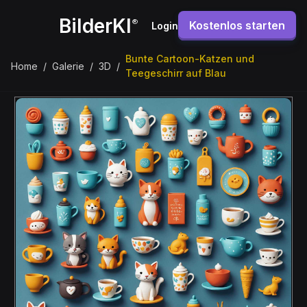
BilderKI
®
Kostenlos starten
Login
Bunte Cartoon-Katzen und
Home
/
Galerie
/
3D
/
Teegeschirr auf Blau