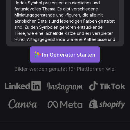
Jedes Symbol präsentiert ein niedliches und
fantasievolles Thema. Es gibt verschiedene
Miniaturgegenstände und -figuren, die alle mit
akribischen Details und lebendigen Farben gestaltet
sind. Zu den Symbolen gehören entzückende
Tiere, wie eine lächelnde Katze und ein verspielter
Hund, Alltagsgegenstände wie eine Kaffeetasse und
ein Buch sowie fantastische Elemente wie ein
kleines Schloss und ein magischer Zauberstab.
Im Generator starten
Jedes Objekt wirkt weich und abgerundet, typisch
für Tonkunst, und sie sind ästhetisch auf einem
Bilder werden genutzt für Plattformen wie:
einfachen Hintergrund angeordnet, was ein Gefühl
von Tiefe und Dreidimensionalität vermittelt.