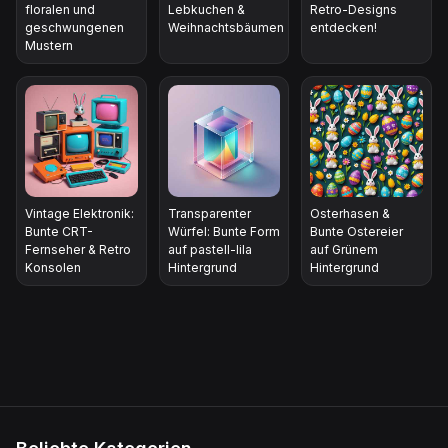
floralen und
Lebkuchen &
Retro-Designs
geschwungenen
Weihnachtsbäumen
entdecken!
Mustern
Vintage Elektronik:
Transparenter
Osterhasen &
Bunte CRT-
Würfel: Bunte Form
Bunte Ostereier
Fernseher & Retro
auf pastell-lila
auf Grünem
Konsolen
Hintergrund
Hintergrund