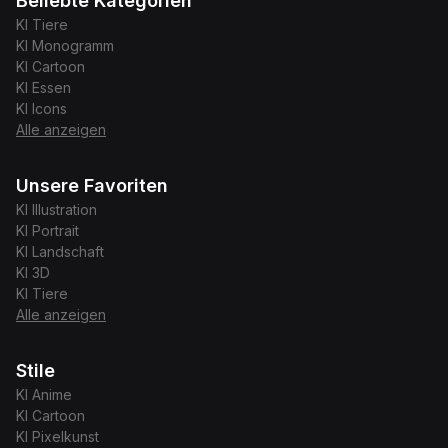
Beliebte Kategorien
KI
Tiere
KI
Monogramm
KI
Cartoon
KI
Essen
KI
Icons
Alle anzeigen
Unsere Favoriten
KI
Illustration
KI
Portrait
KI
Landschaft
KI
3D
KI
Tiere
Alle anzeigen
Stile
KI
Anime
KI
Cartoon
KI
Pixelkunst