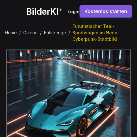
BilderKI
®
Kostenlos starten
Login
Futuristischer Teal-
Home
/
Galerie
/
Fahrzeuge
/
Sportwagen im Neon-
Cyberpunk-Stadtbild