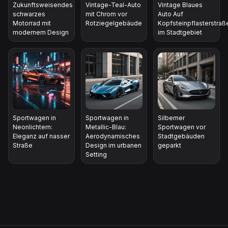
Zukunftsweisendes
Vintage-Teal-Auto
Vintage Blaues
schwarzes
mit Chrom vor
Auto Auf
Motorrad mit
Rotziegelgebäude
Kopfsteinpflasterstraß
modernem Design
im Stadtgebiet
Sportwagen in
Sportwagen in
Silberner
Neonlichtern:
Metallic-Blau:
Sportwagen vor
Eleganz auf nasser
Aerodynamisches
Stadtgebäuden
Straße
Design im urbanen
geparkt
Setting