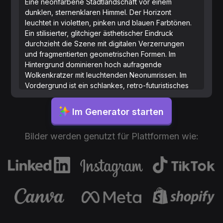
Eine neonfarbene Stadtlandschaft vor einem
dunklen, sternenklaren Himmel. Der Horizont
leuchtet in violetten, pinken und blauen Farbtönen.
Ein stilisierter, glitchiger ästhetischer Eindruck
durchzieht die Szene mit digitalen Verzerrungen
und fragmentierten geometrischen Formen. Im
Hintergrund dominieren hoch aufragende
Wolkenkratzer mit leuchtenden Neonumrissen. Im
Vordergrund ist ein schlankes, retro-futuristisches
Auto mit leuchtenden Lichtern auf einer
gitternetzartigen Straße geparkt. Das Bild strahlt mit
Im Generator starten
seinen lebhaften Farben und cyberpunk-Einflüssen
ein nostalgisches 1980er-Jahre-Gefühl aus.
Bilder werden genutzt für Plattformen wie: