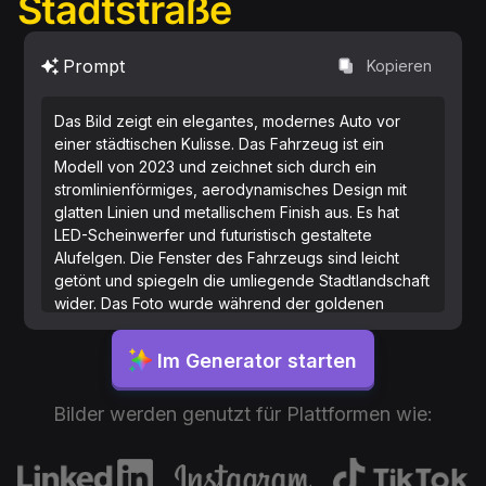
Stadtstraße
Prompt
Kopieren
Das Bild zeigt ein elegantes, modernes Auto vor
einer städtischen Kulisse. Das Fahrzeug ist ein
Modell von 2023 und zeichnet sich durch ein
stromlinienförmiges, aerodynamisches Design mit
glatten Linien und metallischem Finish aus. Es hat
LED-Scheinwerfer und futuristisch gestaltete
Alufelgen. Die Fenster des Fahrzeugs sind leicht
getönt und spiegeln die umliegende Stadtlandschaft
wider. Das Foto wurde während der goldenen
Stunde aufgenommen, wobei warmes Sonnenlicht
die Konturen des Autos hervorhebt und lange
Im Generator starten
Schatten wirft. Der Hintergrund umfasst eine
Mischung aus moderner Architektur und
Bilder werden genutzt für Plattformen wie:
Grünflächen, was auf ein Gleichgewicht zwischen
urbaner und natürlicher Umgebung hinweist.