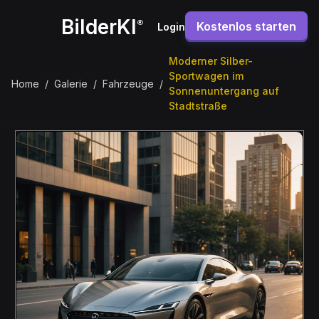
BilderKI
®
Kostenlos starten
Login
Moderner Silber-
Sportwagen im
Home
/
Galerie
/
Fahrzeuge
/
Sonnenuntergang auf
Stadtstraße