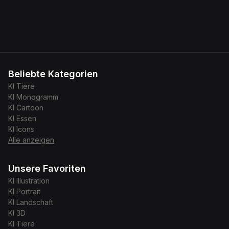
Beliebte Kategorien
KI
Tiere
KI
Monogramm
KI
Cartoon
KI
Essen
KI
Icons
Alle anzeigen
Unsere Favoriten
KI
Illustration
KI
Portrait
KI
Landschaft
KI
3D
KI
Tiere