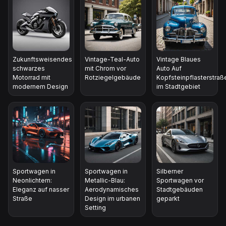
Zukunftsweisendes
Vintage-Teal-Auto
Vintage Blaues
schwarzes
mit Chrom vor
Auto Auf
Motorrad mit
Rotziegelgebäude
Kopfsteinpflasterstraß
modernem Design
im Stadtgebiet
Sportwagen in
Sportwagen in
Silberner
Neonlichtern:
Metallic-Blau:
Sportwagen vor
Eleganz auf nasser
Aerodynamisches
Stadtgebäuden
Straße
Design im urbanen
geparkt
Setting