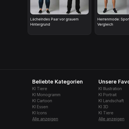
Lächelndes Paar vor grauem
Herrenmode: Sport
Hintergrund
Vergleich
Beliebte Kategorien
Unsere Favo
KI
Tiere
KI
Illustration
KI
Monogramm
KI
Portrait
KI
Cartoon
KI
Landschaft
KI
Essen
KI
3D
KI
Icons
KI
Tiere
Alle anzeigen
Alle anzeigen