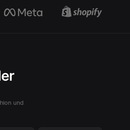
der
hion
und