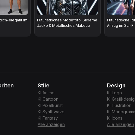
lich-elegant im
Futuristisches Modefoto: Silberne
Futuristische R
Jacke & Metallisches Makeup
Anzug im Sci-Fi
riten
Stile
Design
KI
Anime
KI
Logo
KI
Cartoon
KI
Grafikdesi
KI
Pixelkunst
KI
Illustration
KI
Synthwave
KI
Monogram
KI
Fantasy
KI
Icons
Alle anzeigen
Alle anzeigen