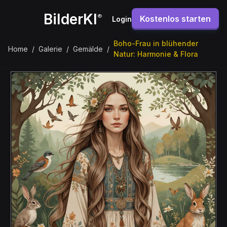
BilderKI
®
Kostenlos starten
Login
Boho-Frau in blühender
Home
/
Galerie
/
Gemälde
/
Natur: Harmonie & Flora