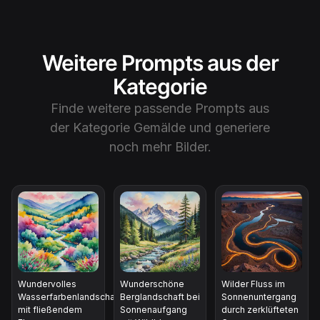
Weitere Prompts aus der
Kategorie
Finde weitere passende Prompts aus
der Kategorie
Gemälde
und generiere
noch mehr Bilder.
Wundervolles
Wunderschöne
Wilder Fluss im
Wasserfarbenlandschaft
Berglandschaft bei
Sonnenuntergang
mit fließendem
Sonnenaufgang
durch zerklüfteten