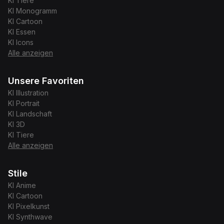
KI
Tiere
KI
Monogramm
KI
Cartoon
KI
Essen
KI
Icons
Alle anzeigen
Unsere Favoriten
KI
Illustration
KI
Portrait
KI
Landschaft
KI
3D
KI
Tiere
Alle anzeigen
Stile
KI
Anime
KI
Cartoon
KI
Pixelkunst
KI
Synthwave