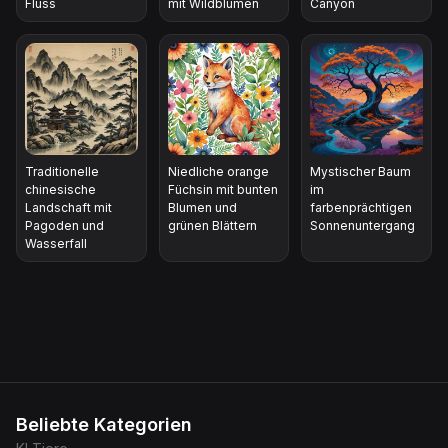
Fluss
mit Wildblumen
Canyon
Traditionelle
Niedliche orange
Mystischer Baum
chinesische
Füchsin mit bunten
im
Landschaft mit
Blumen und
farbenprächtigen
Pagoden und
grünen Blättern
Sonnenuntergang
Wasserfall
Beliebte Kategorien