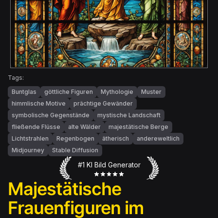
Tags:
Buntglas
göttliche Figuren
Mythologie
Muster
himmlische Motive
prächtige Gewänder
symbolische Gegenstände
mystische Landschaft
fließende Flüsse
alte Wälder
majestätische Berge
Lichtstrahlen
Regenbogen
ätherisch
andereweltlich
Midjourney
Stable Diffusion
#1 KI Bild Generator
Majestätische
Frauenfiguren im