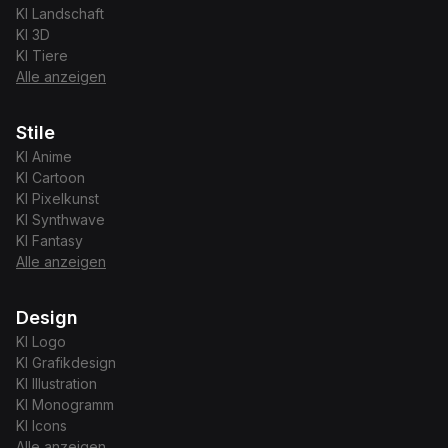
KI
Landschaft
KI
3D
KI
Tiere
Alle anzeigen
Stile
KI
Anime
KI
Cartoon
KI
Pixelkunst
KI
Synthwave
KI
Fantasy
Alle anzeigen
Design
KI
Logo
KI
Grafikdesign
KI
Illustration
KI
Monogramm
KI
Icons
Alle anzeigen