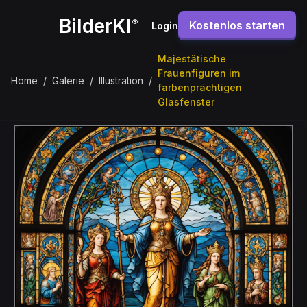
BilderKI
®
Kostenlos starten
Login
Majestätische
Frauenfiguren im
Home
/
Galerie
/
Illustration
/
farbenprächtigen
Glasfenster