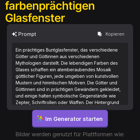
farbenprächtigen
Glasfenster
Prompt
Kopieren
Ein prächtiges Buntglasfenster, das verschiedene
Götter und Göttinnen aus verschiedenen
Mythologien darstellt. Die lebendigen Farben des
Glases schaffen ein atemberaubendes Mosaik
göttlicher Figuren, jede umgeben von kunstvollen
Mustern und himmlischen Motiven. Die Götter und
Göttinnen sind in prächtigen Gewändern gekleidet,
und einige halten symbolische Gegenstände wie
Zepter, Schriftrollen oder Waffen. Der Hintergrund
zeigt eine mystische Landschaft mit fließenden
Flüssen, alten Wäldern und majestätischen Bergen,
Im Generator starten
alles mit exquisiten Details im Buntglasstil gefertigt.
Strahlende Lichtstrahlen filtern durch das Glas und
Bilder werden genutzt für Plattformen wie:
werfen ein Regenbogen aus Farben über die