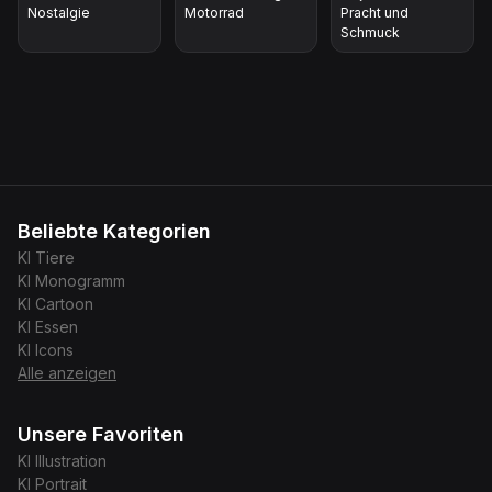
Nostalgie
Motorrad
Pracht und
Schmuck
Beliebte Kategorien
KI
Tiere
KI
Monogramm
KI
Cartoon
KI
Essen
KI
Icons
Alle anzeigen
Unsere Favoriten
KI
Illustration
KI
Portrait