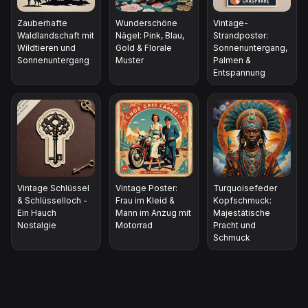
Zauberhafte
Wunderschöne
Vintage-
Waldlandschaft mit
Nägel: Pink, Blau,
Strandposter:
Wildtieren und
Gold & Florale
Sonnenuntergang,
Sonnenuntergang
Muster
Palmen &
Entspannung
Vintage Schlüssel
Vintage Poster:
Turquoisefeder
& Schlüsselloch -
Frau im Kleid &
Kopfschmuck:
Ein Hauch
Mann im Anzug mit
Majestätische
Nostalgie
Motorrad
Pracht und
Schmuck