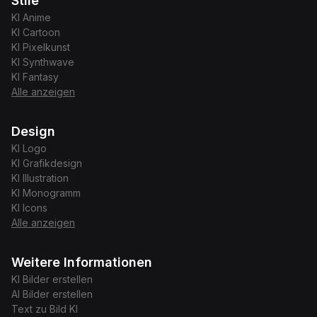
Stile
KI
Anime
KI
Cartoon
KI
Pixelkunst
KI
Synthwave
KI
Fantasy
Alle anzeigen
Design
KI
Logo
KI
Grafikdesign
KI
Illustration
KI
Monogramm
KI
Icons
Alle anzeigen
Weitere Informationen
KI Bilder erstellen
AI Bilder erstellen
Text zu Bild KI