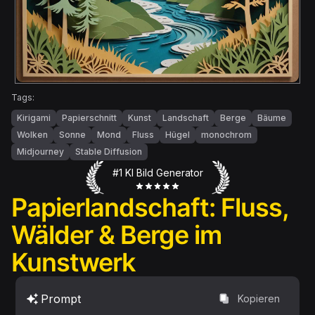
Tags:
Kirigami
Papierschnitt
Kunst
Landschaft
Berge
Bäume
Wolken
Sonne
Mond
Fluss
Hügel
monochrom
Midjourney
Stable Diffusion
#1 KI Bild Generator
Papierlandschaft: Fluss,
Wälder & Berge im
Kunstwerk
Prompt
Kopieren