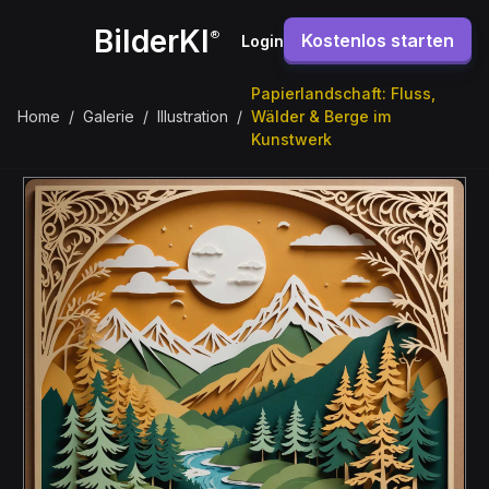
BilderKI
®
Kostenlos starten
Login
Papierlandschaft: Fluss,
Home
/
Galerie
/
Illustration
/
Wälder & Berge im
Kunstwerk