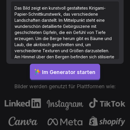
Das Bild zeigt ein kunstvoll gestaltetes Kirigami-
Papier-Schnittkunstwerk, das verschiedene
Landschaften darstellt. Im Mittelpunkt steht eine
wunderschön detaillierte Gebirgsszene mit
geschichteten Gipfeln, die ein Gefühl von Tiefe
erzeugen. Um die Berge herum gibt es Bäume und
Laub, die akribisch geschnitten sind, um
verschiedene Texturen und Größen darzustellen.
Am Himmel über den Bergen befinden sich stilisierte
Wolken und eine Sonne oder ein Mond, die das
Ganze ergänzen. Elemente von sanften Hügeln und
Im Generator starten
möglicherweise einem Fluss schlängeln sich durch
die Landschaft und demonstrieren die
Bilder werden genutzt für Plattformen wie:
Detailverliebtheit des Künstlers in dieser zarten
Papierschnitt-Illustration. Das Gesamtaesthetic ist
sowohl zart als auch dynamisch und verbindet
Naturszenen mit künstlerischer Präzision in einem
monochromen Farbschema.