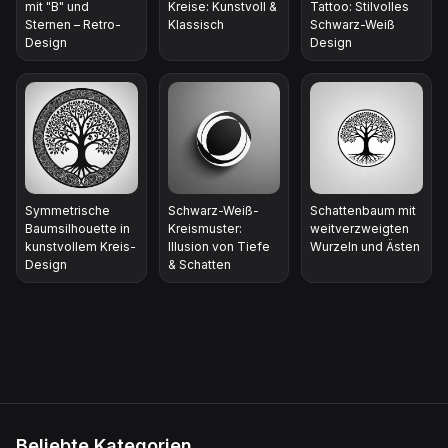
mit "B" und
Kreise: Kunstvoll &
Tattoo: Stilvolles
Sternen – Retro-
Klassisch
Schwarz-Weiß
Design
Design
Symmetrische
Schwarz-Weiß-
Schattenbaum mit
Baumsilhouette in
Kreismuster:
weitverzweigten
kunstvollem Kreis-
Illusion von Tiefe
Wurzeln und Ästen
Design
& Schatten
Beliebte Kategorien