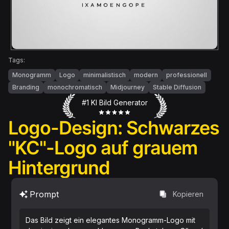
Tags:
Monogramm
Logo
minimalistisch
modern
professionell
Branding
monochromatisch
Midjourney
Stable Diffusion
#1 KI Bild Generator
Logo-Design: Schwarzes
"KC"-Logo auf grauem
Hintergrund
Prompt
Kopieren
Das Bild zeigt ein elegantes Monogramm-Logo mit