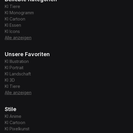
KI
Tiere
KI
Monogramm
KI
Cartoon
KI
Essen
KI
Icons
Alle anzeigen
Unsere Favoriten
KI
Illustration
KI
Portrait
KI
Landschaft
KI
3D
KI
Tiere
Alle anzeigen
Stile
KI
Anime
KI
Cartoon
KI
Pixelkunst