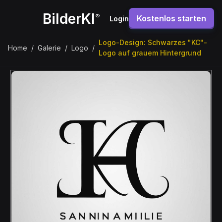
BilderKI
®
Kostenlos starten
Login
Logo-Design: Schwarzes "KC"-
Home
/
Galerie
/
Logo
/
Logo auf grauem Hintergrund