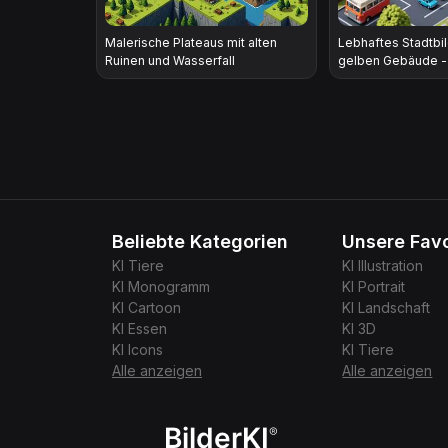
Malerische Plateaus mit alten
Lebhaftes Stadtbil
Ruinen und Wasserfall
gelben Gebäude - 
Beliebte Kategorien
Unsere Favo
KI
Tiere
KI
Illustration
KI
Monogramm
KI
Portrait
KI
Cartoon
KI
Landschaft
KI
Essen
KI
3D
KI
Icons
KI
Tiere
Alle anzeigen
Alle anzeigen
BilderKI
®