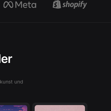
der
lkunst
und