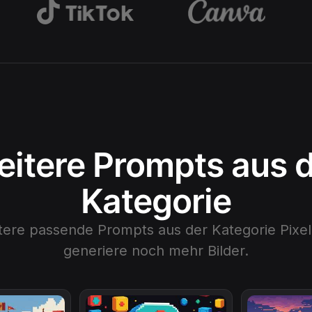
itere Prompts aus 
Kategorie
tere passende Prompts aus der Kategorie
Pixe
generiere noch mehr Bilder.