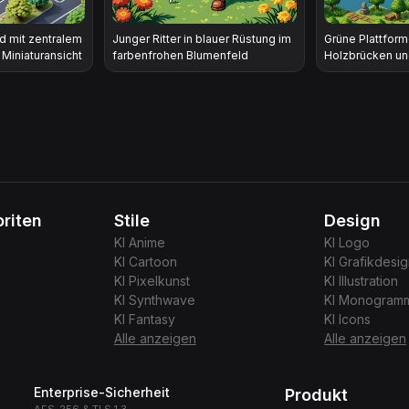
d mit zentralem
Junger Ritter in blauer Rüstung im
Grüne Plattform
Miniaturansicht
farbenfrohen Blumenfeld
Holzbrücken un
riten
Stile
Design
KI
Anime
KI
Logo
KI
Cartoon
KI
Grafikdesi
KI
Pixelkunst
KI
Illustration
KI
Synthwave
KI
Monogram
KI
Fantasy
KI
Icons
Alle anzeigen
Alle anzeigen
Enterprise-Sicherheit
Produkt
AES-256 & TLS 1.3