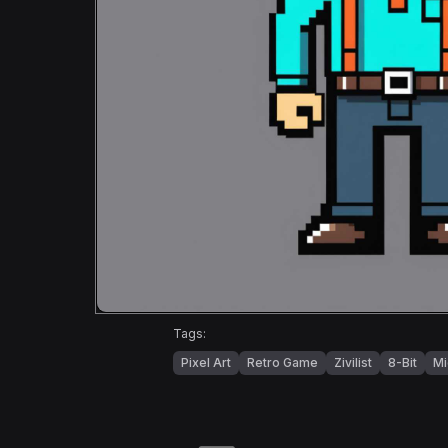
Tags:
Pixel Art
Retro Game
Zivilist
8-Bit
Mi