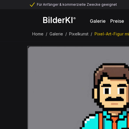
Für Anfänger & kommerzielle Zwecke geeignet
BilderKI
®
Galerie
Preise
Home
/
Galerie
/
Pixelkunst
/
Pixel-Art-Figur 