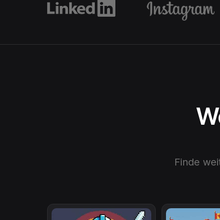
We
Finde wei