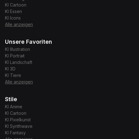
KI
Cartoon
KI
Essen
KI
Icons
Alle anzeigen
Unsere Favoriten
KI
Illustration
KI
Portrait
KI
Landschaft
KI
3D
KI
Tiere
Alle anzeigen
Stile
KI
Anime
KI
Cartoon
KI
Pixelkunst
KI
Synthwave
KI
Fantasy