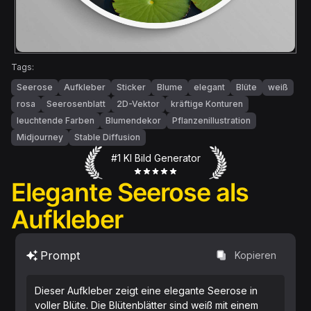
Tags:
Seerose
Aufkleber
Sticker
Blume
elegant
Blüte
weiß
rosa
Seerosenblatt
2D-Vektor
kräftige Konturen
leuchtende Farben
Blumendekor
Pflanzenillustration
Midjourney
Stable Diffusion
#1 KI Bild Generator
Elegante Seerose als
Aufkleber
Prompt
Kopieren
Dieser Aufkleber zeigt eine elegante Seerose in
voller Blüte. Die Blütenblätter sind weiß mit einem