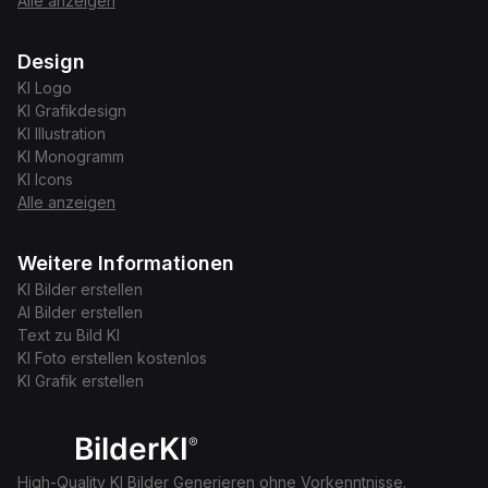
Alle anzeigen
Design
KI
Logo
KI
Grafikdesign
KI
Illustration
KI
Monogramm
KI
Icons
Alle anzeigen
Weitere Informationen
KI Bilder erstellen
AI Bilder erstellen
Text zu Bild KI
KI Foto erstellen kostenlos
KI Grafik erstellen
BilderKI
®
High-Quality KI Bilder Generieren ohne Vorkenntnisse.