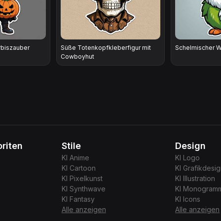
rbiszauber
Süße Totenkopfkleberfigur mit
Schelmischer W
Cowboyhut
riten
Stile
Design
KI
Anime
KI
Logo
KI
Cartoon
KI
Grafikdesi
KI
Pixelkunst
KI
Illustration
KI
Synthwave
KI
Monogram
KI
Fantasy
KI
Icons
Alle anzeigen
Alle anzeigen