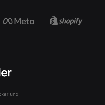
der
cker
und