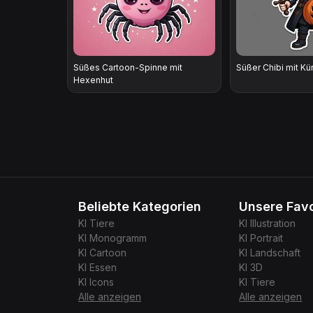
Süßes Cartoon-Spinne mit
Süßer Chibi mit Kü
Hexenhut
Beliebte Kategorien
Unsere Favo
KI
Tiere
KI
Illustration
KI
Monogramm
KI
Portrait
KI
Cartoon
KI
Landschaft
KI
Essen
KI
3D
KI
Icons
KI
Tiere
Alle anzeigen
Alle anzeigen