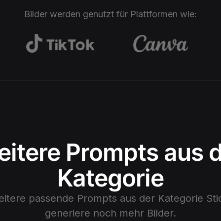
Bilder werden genutzt für Plattformen wie:
itere Prompts aus 
Kategorie
eitere passende Prompts aus der Kategorie
Sti
generiere noch mehr Bilder.