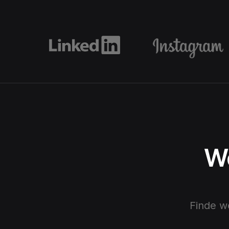
We
Finde w