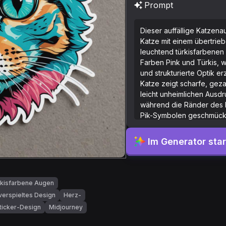
Prompt
Dieser auffällige Katzena
Katze mit einem übertrie
leuchtend türkisfarbenen 
Farben Pink und Türkis, wo
und strukturierte Optik e
Katze zeigt scharfe, gez
leicht unheimlichen Ausdru
während die Ränder des 
Pik-Symbolen geschmückt 
der Vorstellungskraft und 
Im Generator sta
rkisfarbene Augen
verspieltes Design
Herz-
ticker-Design
Midjourney