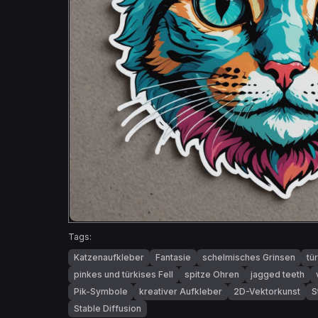
Tags:
Katzenaufkleber
Fantasie
schelmisches Grinsen
tü
pinkes und türkises Fell
spitze Ohren
jagged teeth
Pik-Symbole
kreativer Aufkleber
2D-Vektorkunst
S
Stable Diffusion