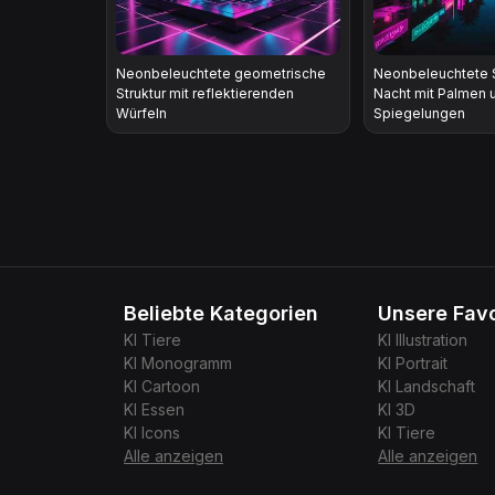
Neonbeleuchtete geometrische
Neonbeleuchtete S
Struktur mit reflektierenden
Nacht mit Palmen 
Würfeln
Spiegelungen
Beliebte Kategorien
Unsere Favo
KI
Tiere
KI
Illustration
KI
Monogramm
KI
Portrait
KI
Cartoon
KI
Landschaft
KI
Essen
KI
3D
KI
Icons
KI
Tiere
Alle anzeigen
Alle anzeigen