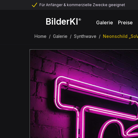
Für Anfänger & kommerzielle Zwecke geeignet
BilderKI
®
Galerie
Preise
Home
/
Galerie
/
Synthwave
/
Neonschild „SoV