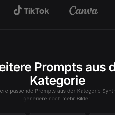
itere Prompts aus 
Kategorie
tere passende Prompts aus der Kategorie
Synt
generiere noch mehr Bilder.