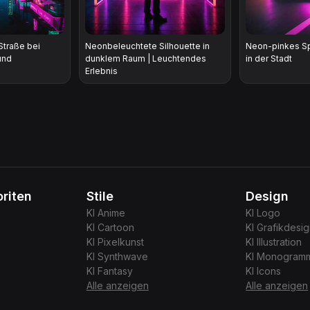
traße bei
Neonbeleuchtete Silhouette in
Neon-pinkes Sp
und
dunklem Raum | Leuchtendes
in der Stadt
Erlebnis
riten
Stile
Design
KI
Anime
KI
Logo
KI
Cartoon
KI
Grafikdesi
KI
Pixelkunst
KI
Illustration
KI
Synthwave
KI
Monogram
KI
Fantasy
KI
Icons
Alle anzeigen
Alle anzeigen