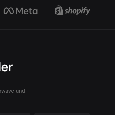
der
hwave
und