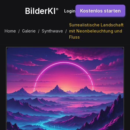
BilderKI
®
Kostenlos starten
Login
Surrealistische Landschaft
Home
/
Galerie
/
Synthwave
/
mit Neonbeleuchtung und
Fluss