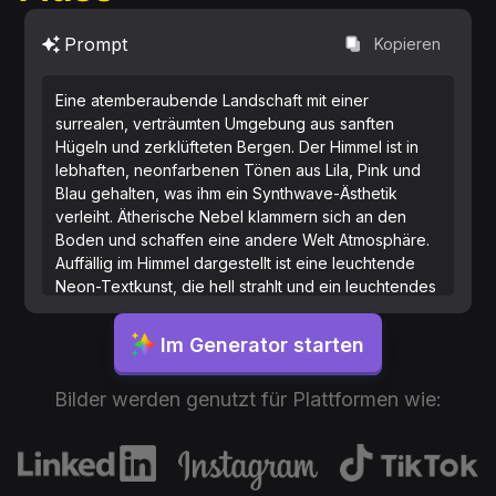
Prompt
Kopieren
Eine atemberaubende Landschaft mit einer
surrealen, verträumten Umgebung aus sanften
Hügeln und zerklüfteten Bergen. Der Himmel ist in
lebhaften, neonfarbenen Tönen aus Lila, Pink und
Blau gehalten, was ihm ein Synthwave-Ästhetik
verleiht. Ätherische Nebel klammern sich an den
Boden und schaffen eine andere Welt Atmosphäre.
Auffällig im Himmel dargestellt ist eine leuchtende
Neon-Textkunst, die hell strahlt und ein leuchtendes
Licht über die Landschaft wirft. Diese eindrucksvolle
Szene spielt zwischen der traumähnlichen
Im Generator starten
Umgebung und dem lebendigen, retro-
futuristischen Text und verbindet die natürliche
Bilder werden genutzt für Plattformen wie:
Landschaft mit einem Retro-Synthwave-Vibe der
80er Jahre. Die Gesamtkombination wirkt wie ein
faszinierendes digitales Gemälde oder ein
unglaublich lebendiges Foto und eignet sich ideal
als Hintergrundbild.