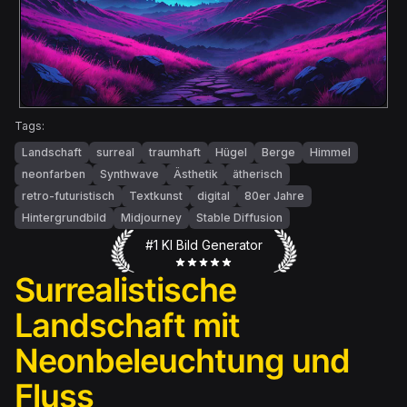
Tags:
Landschaft
surreal
traumhaft
Hügel
Berge
Himmel
neonfarben
Synthwave
Ästhetik
ätherisch
retro-futuristisch
Textkunst
digital
80er Jahre
Hintergrundbild
Midjourney
Stable Diffusion
#1 KI Bild Generator
Surrealistische
Landschaft mit
Neonbeleuchtung und
Fluss