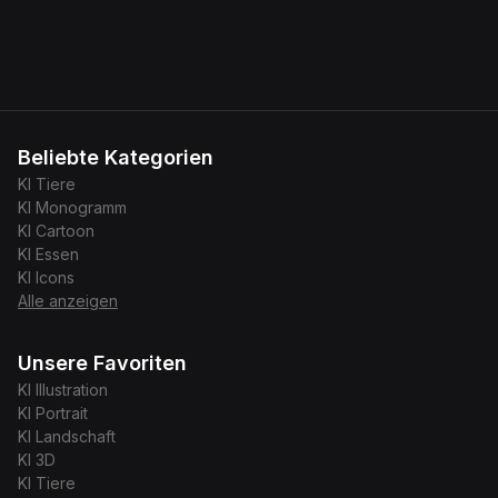
Beliebte Kategorien
KI
Tiere
KI
Monogramm
KI
Cartoon
KI
Essen
KI
Icons
Alle anzeigen
Unsere Favoriten
KI
Illustration
KI
Portrait
KI
Landschaft
KI
3D
KI
Tiere