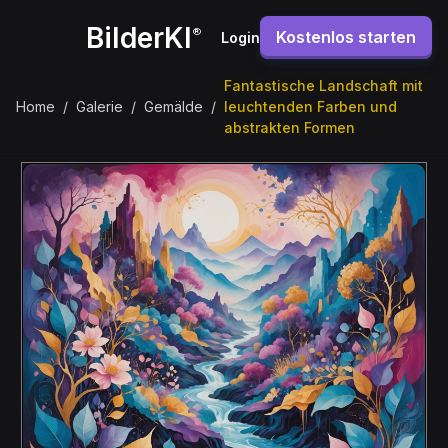
BilderKI
®
Kostenlos starten
Login
Fantastische Landschaft mit
Home
/
Galerie
/
Gemälde
/
leuchtenden Farben und
abstrakten Formen