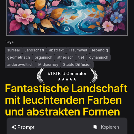
Tags:
surreal
Landschaft
abstrakt
Traumwelt
lebendig
geometrisch
organisch
ätherisch
tief
dynamisch
andereweltlich
Midjourney
Stable Diffusion
#1 KI Bild Generator
Fantastische Landschaft
mit leuchtenden Farben
und abstrakten Formen
Prompt
Kopieren