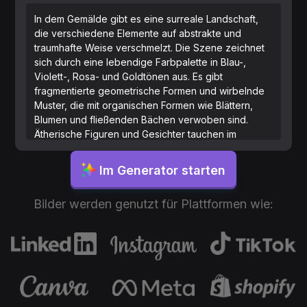
In dem Gemälde gibt es eine surreale Landschaft,
die verschiedene Elemente auf abstrakte und
traumhafte Weise verschmelzt. Die Szene zeichnet
sich durch eine lebendige Farbpalette in Blau-,
Violett-, Rosa- und Goldtönen aus. Es gibt
fragmentierte geometrische Formen und wirbelnde
Muster, die mit organischen Formen wie Blättern,
Blumen und fließenden Bächen verwoben sind.
Ätherische Figuren und Gesichter tauchen im
Hintergrund auf, einige teilweise von Nebel verhüllt.
Die gesamte Komposition wirkt flüssig und
Im Generator starten
dynamisch, mit verschiedenen Texturen und
Schichten, die ein Gefühl von Tiefe und Bewegung
Bilder werden genutzt für Plattformen wie:
vermitteln. Licht- und Schattenflecken schaffen eine
verspielte und andereweltliche Atmosphäre.