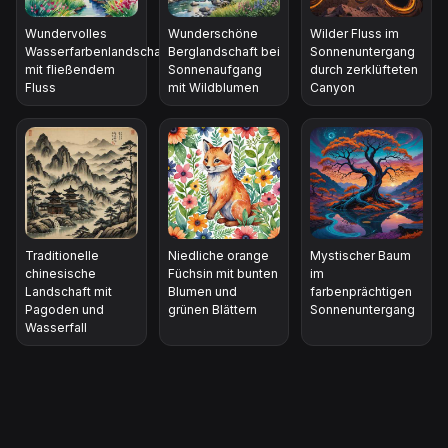
Wundervolles
Wunderschöne
Wilder Fluss im
Wasserfarbenlandschaft
Berglandschaft bei
Sonnenuntergang
mit fließendem
Sonnenaufgang
durch zerklüfteten
Fluss
mit Wildblumen
Canyon
Traditionelle
Niedliche orange
Mystischer Baum
chinesische
Füchsin mit bunten
im
Landschaft mit
Blumen und
farbenprächtigen
Pagoden und
grünen Blättern
Sonnenuntergang
Wasserfall