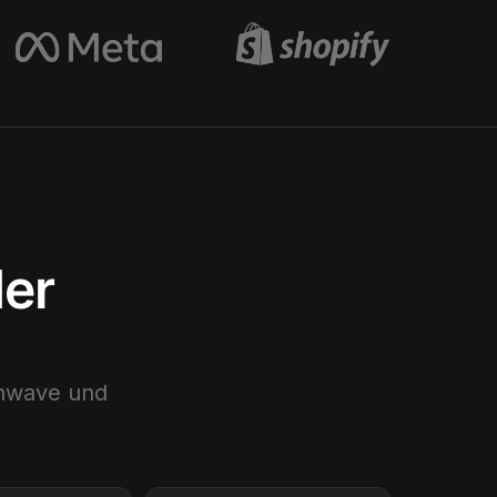
der
hwave
und