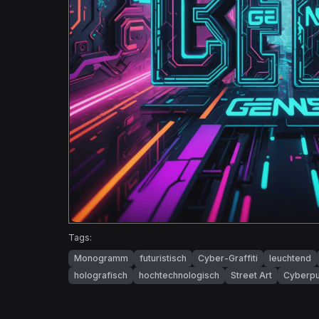
Tags:
Monogramm
futuristisch
Cyber-Graffiti
leuchtend
holografisch
hochtechnologisch
Street Art
Cyberp