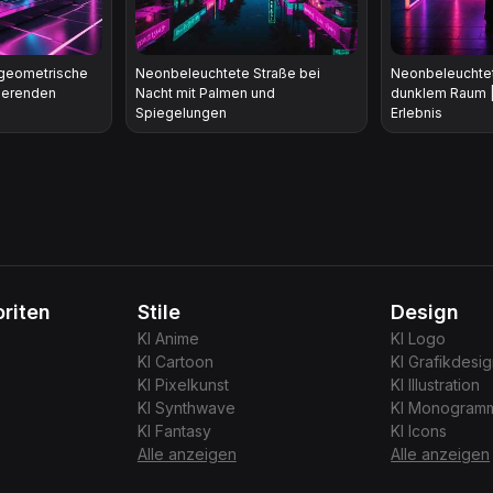
geometrische
Neonbeleuchtete Straße bei
Neonbeleuchtet
tierenden
Nacht mit Palmen und
dunklem Raum 
Spiegelungen
Erlebnis
riten
Stile
Design
KI
Anime
KI
Logo
KI
Cartoon
KI
Grafikdesi
KI
Pixelkunst
KI
Illustration
KI
Synthwave
KI
Monogram
KI
Fantasy
KI
Icons
Alle anzeigen
Alle anzeigen