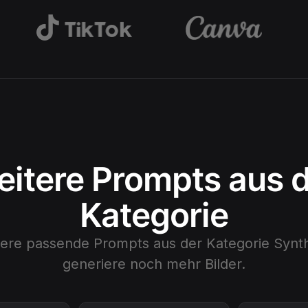
itere Prompts aus 
Kategorie
tere passende Prompts aus der Kategorie
Synt
generiere noch mehr Bilder.