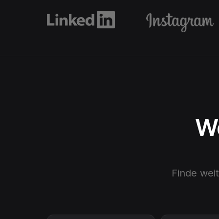
We
Finde wei