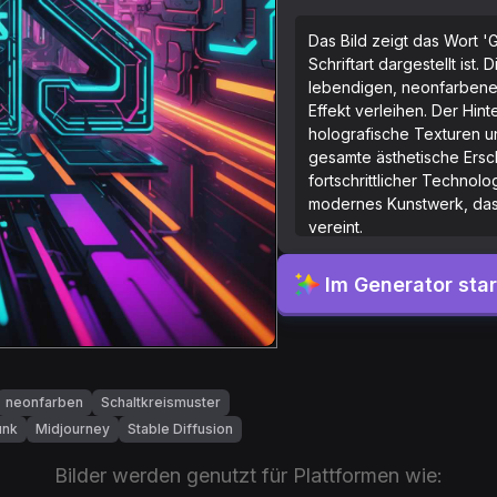
Das Bild zeigt das Wort 'G
Schriftart dargestellt ist
lebendigen, neonfarbenen
Effekt verleihen. Der Hint
holografische Texturen u
gesamte ästhetische Ersch
fortschrittlicher Technol
modernes Kunstwerk, das
vereint.
Im Generator sta
neonfarben
Schaltkreismuster
unk
Midjourney
Stable Diffusion
Bilder werden genutzt für Plattformen wie: