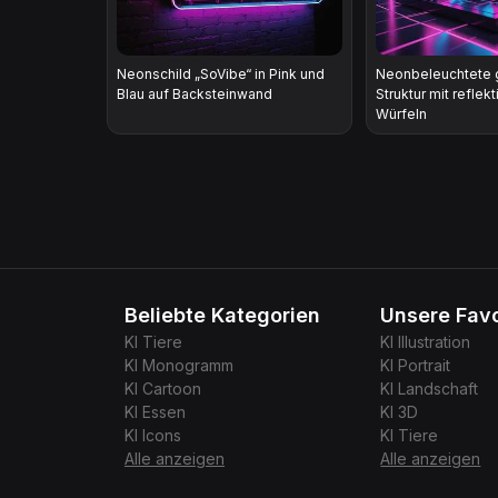
Neonschild „SoVibe“ in Pink und
Neonbeleuchtete 
Blau auf Backsteinwand
Struktur mit reflek
Würfeln
Beliebte Kategorien
Unsere Favo
KI
Tiere
KI
Illustration
KI
Monogramm
KI
Portrait
KI
Cartoon
KI
Landschaft
KI
Essen
KI
3D
KI
Icons
KI
Tiere
Alle anzeigen
Alle anzeigen