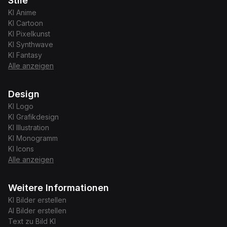
Stile
KI
Anime
KI
Cartoon
KI
Pixelkunst
KI
Synthwave
KI
Fantasy
Alle anzeigen
Design
KI
Logo
KI
Grafikdesign
KI
Illustration
KI
Monogramm
KI
Icons
Alle anzeigen
Weitere Informationen
KI Bilder erstellen
AI Bilder erstellen
Text zu Bild KI