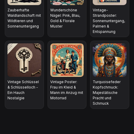
Zauberhafte
Wunderschöne
Vintage-
Waldlandschaft mit
Nägel: Pink, Blau,
Strandposter:
Wildtieren und
Gold & Florale
Sonnenuntergang,
Sonnenuntergang
Muster
Palmen &
Entspannung
Vintage Schlüssel
Vintage Poster:
Turquoisefeder
& Schlüsselloch -
Frau im Kleid &
Kopfschmuck:
Ein Hauch
Mann im Anzug mit
Majestätische
Nostalgie
Motorrad
Pracht und
Schmuck