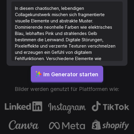
In diesem chaotischen, lebendigen
Collagekunstwerk mischen sich fragmentierte
visuelle Elemente und abstrakte Muster.
Dominierende neonhelle Farben wie elektrisches
Blau, lebhaftes Pink und strahlendes Gelb
bestimmen die Leinwand. Digitale Störungen,
Pixeleffekte und verzerrte Texturen verschmelzen
und erzeugen ein Gefühl von digitalem
Fehlfunktionen. Verschiedene Elemente wie
Textfragmente, Formen und teilweise Bilder von
Gesichtern, Augen und Lippen sind zufällig im
Im Generator starten
gesamten Kunstwerk platziert. Die
Gesamtkomposition ist dynamisch und
Bilder werden genutzt für Plattformen wie:
desorientierend, mit Schichten überlappender
Elemente, die ein Gefühl von Bewegung und
Störung vermitteln. Es gibt Hinweise auf
geometrische Formen wie Dreiecke und Rechtecke,
die sich mit organischen Formen und Kurven
vermischen. Die Collage schafft eine surreale,
futuristische Atmosphäre, die die Ästhetik von
Cyberpunk und digitaler Kunst widerspiegelt.