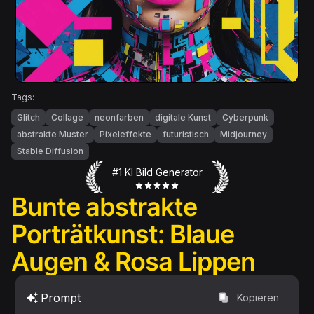
Tags:
Glitch
Collage
neonfarben
digitale Kunst
Cyberpunk
abstrakte Muster
Pixeleffekte
futuristisch
Midjourney
Stable Diffusion
#1 KI Bild Generator
Bunte abstrakte
Porträtkunst: Blaue
Augen & Rosa Lippen
Prompt
Kopieren